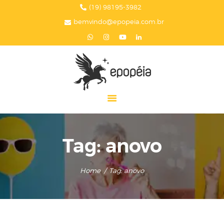
HOME
(19) 98195-3982
bemvindo@epopeia.com.br
A EPOPÉIA
SERVIÇOS
BLOG
EPOPÉIA NA MÍDIA
PRESENTES
CONTATOS
Tag: anovo
Home
Tag: anovo