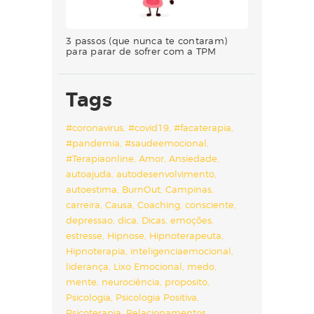
3 passos (que nunca te contaram)
para parar de sofrer com a TPM
Tags
#coronavirus
#covid19
#facaterapia
#pandemia
#saudeemocional
#Terapiaonline
Amor
Ansiedade
autoajuda
autodesenvolvimento
autoestima
BurnOut
Campinas
carreira
Causa
Coaching
consciente
depressao
dica
Dicas
emoções
estresse
Hipnose
Hipnoterapeuta
Hipnoterapia
inteligenciaemocional
liderança
Lixo Emocional
medo
mente
neurociência
proposito
Psicologia
Psicologia Positiva
Psicoterapia
Relacionamentos