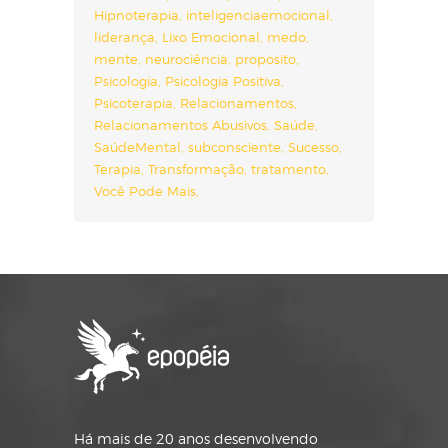
Hipnoterapia
inteligenciaemocional
liderança
Lixo Emocional
medo
mente
neurociência
proposito
Psicologia
Psicologia Positiva
Psicoterapia
Relacionamentos
Relacionamentos Abusivos
Saúde
SaúdeMental
subconsciente
Sucesso
Terapia
Transformação
tratamento
Você Pode Mais
Há mais de 20 anos desenvolvendo