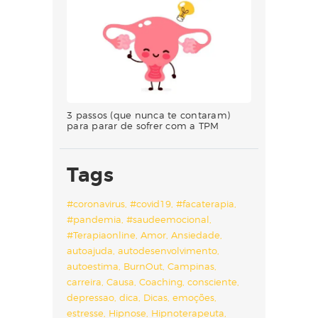
3 passos (que nunca te contaram)
para parar de sofrer com a TPM
Tags
#coronavirus
#covid19
#facaterapia
#pandemia
#saudeemocional
#Terapiaonline
Amor
Ansiedade
autoajuda
autodesenvolvimento
autoestima
BurnOut
Campinas
carreira
Causa
Coaching
consciente
depressao
dica
Dicas
emoções
estresse
Hipnose
Hipnoterapeuta