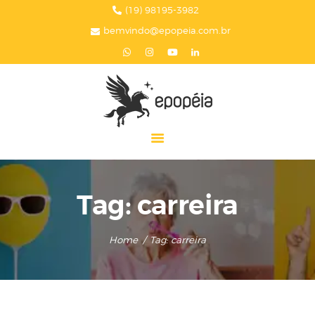
HOME
(19) 98195-3982
bemvindo@epopeia.com.br
A EPOPÉIA
SERVIÇOS
BLOG
EPOPÉIA NA MÍDIA
PRESENTES
CONTATOS
Tag: carreira
Home
Tag: carreira