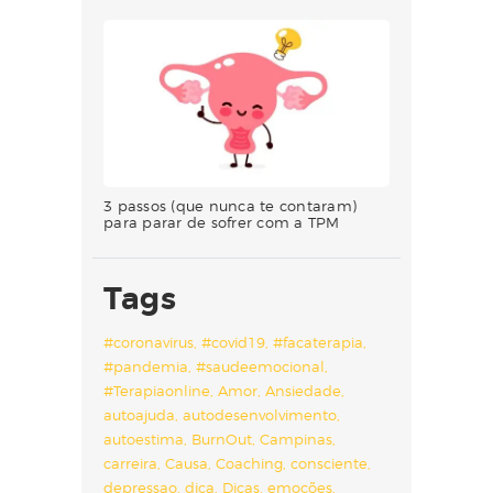
3 passos (que nunca te contaram)
para parar de sofrer com a TPM
Tags
#coronavirus
#covid19
#facaterapia
#pandemia
#saudeemocional
#Terapiaonline
Amor
Ansiedade
autoajuda
autodesenvolvimento
autoestima
BurnOut
Campinas
carreira
Causa
Coaching
consciente
depressao
dica
Dicas
emoções