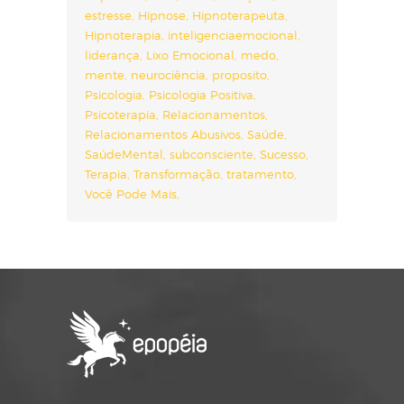
estresse
Hipnose
Hipnoterapeuta
Hipnoterapia
inteligenciaemocional
liderança
Lixo Emocional
medo
mente
neurociência
proposito
Psicologia
Psicologia Positiva
Psicoterapia
Relacionamentos
Relacionamentos Abusivos
Saúde
SaúdeMental
subconsciente
Sucesso
Terapia
Transformação
tratamento
Você Pode Mais