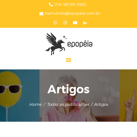
HOME
(19) 98195-3982
bemvindo@epopeia.com.br
A EPOPÉIA
SERVIÇOS
BLOG
EPOPÉIA NA MÍDIA
PRESENTES
CONTATOS
Artigos
Home
Todas as publicações
Artigos