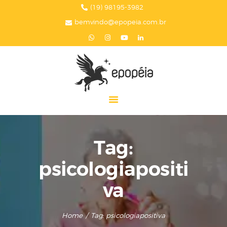
HOME
(19) 98195-3982
bemvindo@epopeia.com.br
A EPOPÉIA
SERVIÇOS
BLOG
EPOPÉIA NA MÍDIA
PRESENTES
CONTATOS
Tag:
psicologiapositi
va
Home
Tag: psicologiapositiva