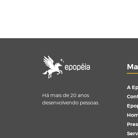
Ma
A E
Há mais de 20 anos
Con
desenvolvendo pessoas.
Epop
Ho
Pre
Serv