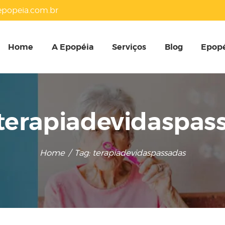
HOME
popeia.com.br
A EPOPÉIA
Home
A Epopéia
Serviços
Blog
Epopé
SERVIÇOS
BLOG
 terapiadevidaspas
EPOPÉIA NA MÍDIA
Home
Tag: terapiadevidaspassadas
PRESENTES
CONTATOS