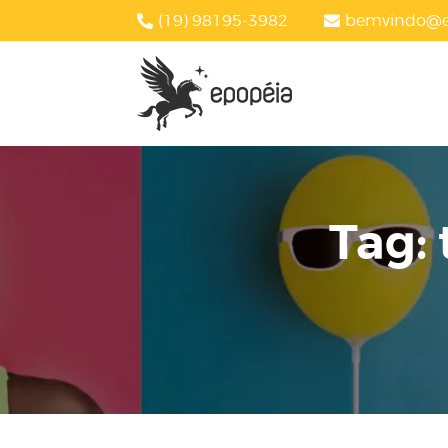
(19) 98195-3982
bemvindo@e
Tag: