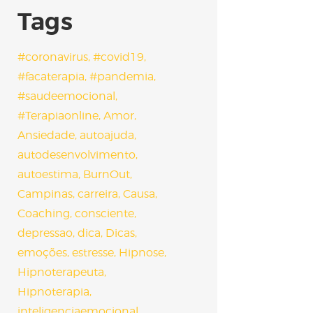
Tags
#coronavirus
#covid19
#facaterapia
#pandemia
#saudeemocional
#Terapiaonline
Amor
Ansiedade
autoajuda
autodesenvolvimento
autoestima
BurnOut
Campinas
carreira
Causa
Coaching
consciente
depressao
dica
Dicas
emoções
estresse
Hipnose
Hipnoterapeuta
Hipnoterapia
inteligenciaemocional