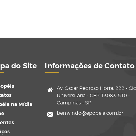
pa do Site
Informações de Contato
popéia
Av. Oscar Pedroso Horta, 222 - Ci
tatos
Universitária - CEP 13083-510 -
Campinas – SP
éia na Mídia
me
bemvindo@epopeia.com.br
sentes
iços