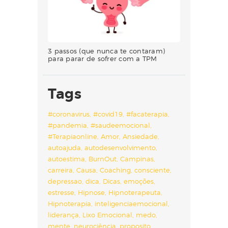
3 passos (que nunca te contaram)
para parar de sofrer com a TPM
Tags
#coronavirus
#covid19
#facaterapia
#pandemia
#saudeemocional
#Terapiaonline
Amor
Ansiedade
autoajuda
autodesenvolvimento
autoestima
BurnOut
Campinas
carreira
Causa
Coaching
consciente
depressao
dica
Dicas
emoções
estresse
Hipnose
Hipnoterapeuta
Hipnoterapia
inteligenciaemocional
liderança
Lixo Emocional
medo
mente
neurociência
proposito