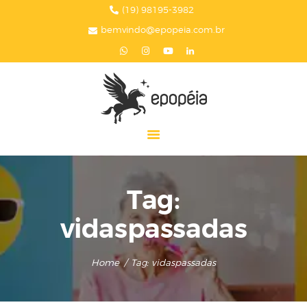
HOME
(19) 98195-3982
bemvindo@epopeia.com.br
A EPOPÉIA
SERVIÇOS
BLOG
EPOPÉIA NA MÍDIA
PRESENTES
CONTATOS
Tag:
vidaspassadas
Home
Tag: vidaspassadas