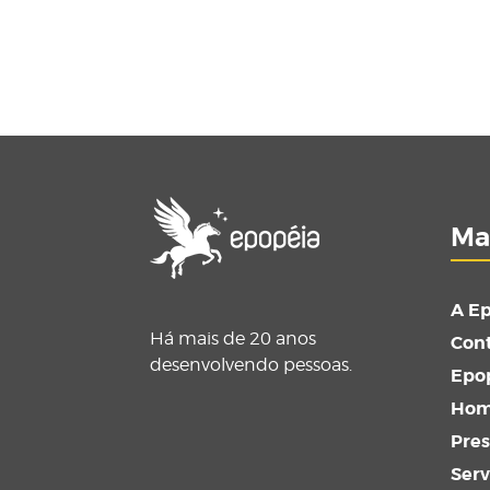
Ma
A E
Há mais de 20 anos
Con
desenvolvendo pessoas.
Epop
Ho
Pre
Serv