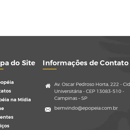
pa do Site
Informações de Contato
popéia
Av. Oscar Pedroso Horta, 222 - Ci
tatos
Universitária - CEP 13083-510 -
Campinas – SP
éia na Mídia
me
bemvindo@epopeia.com.br
sentes
iços