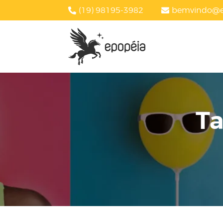
(19) 98195-3982
bemvindo@e
T