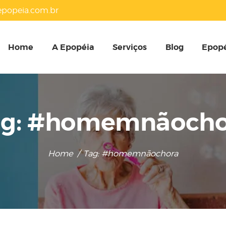
HOME
popeia.com.br
A EPOPÉIA
Home
A Epopéia
Serviços
Blog
Epopé
SERVIÇOS
BLOG
ag: #homemnãocho
EPOPÉIA NA MÍDIA
Home
Tag: #homemnãochora
PRESENTES
CONTATOS