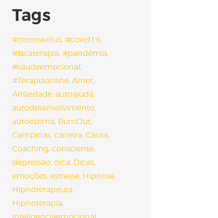
Tags
#coronavirus
#covid19
#facaterapia
#pandemia
#saudeemocional
#Terapiaonline
Amor
Ansiedade
autoajuda
autodesenvolvimento
autoestima
BurnOut
Campinas
carreira
Causa
Coaching
consciente
depressao
dica
Dicas
emoções
estresse
Hipnose
Hipnoterapeuta
Hipnoterapia
inteligenciaemocional