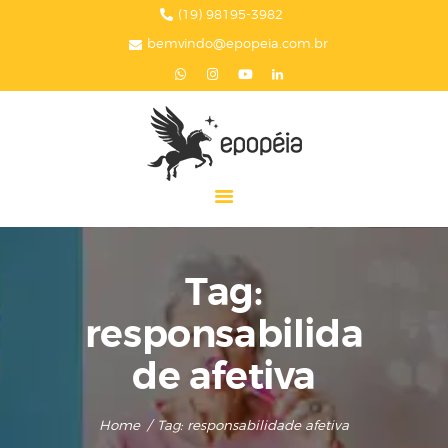
HOME
(19) 98195-3982
bemvindo@epopeia.com.br
A EPOPÉIA
SERVIÇOS
BLOG
EPOPÉIA NA MÍDIA
PRESENTES
CONTATOS
Tag:
responsabilida
de afetiva
Home
Tag: responsabilidade afetiva