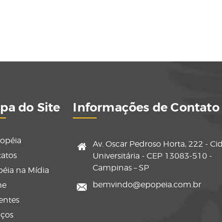
pa do Site
Informações de Contato
opéia
Av. Oscar Pedroso Horta, 222 - Ci
atos
Universitária - CEP 13083-510 -
Campinas – SP
éia na Mídia
bemvindo@epopeia.com.br
me
entes
iços