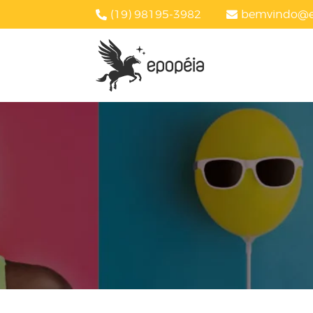
(19) 98195-3982
bemvindo@e