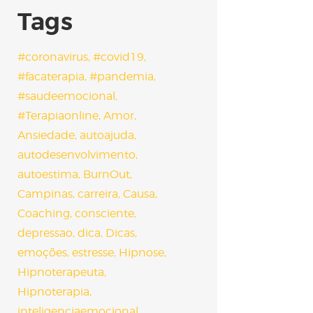
Tags
#coronavirus
#covid19
#facaterapia
#pandemia
#saudeemocional
#Terapiaonline
Amor
Ansiedade
autoajuda
autodesenvolvimento
autoestima
BurnOut
Campinas
carreira
Causa
Coaching
consciente
depressao
dica
Dicas
emoções
estresse
Hipnose
Hipnoterapeuta
Hipnoterapia
inteligenciaemocional