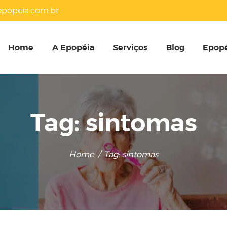
HOME
popeia.com.br
A EPOPÉIA
Home
A Epopéia
Serviços
Blog
Epopé
SERVIÇOS
BLOG
Tag: sintomas
EPOPÉIA NA MÍDIA
Home
Tag: sintomas
PRESENTES
CONTATOS