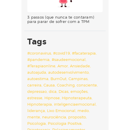
3 passos (que nunca te contaram)
para parar de sofrer com a TPM
Tags
#coronavirus
#covid19
#facaterapia
#pandemia
#saudeemocional
#Terapiaonline
Amor
Ansiedade
autoajuda
autodesenvolvimento
autoestima
BurnOut
Campinas
carreira
Causa
Coaching
consciente
depressao
dica
Dicas
emoções
estresse
Hipnose
Hipnoterapeuta
Hipnoterapia
inteligenciaemocional
liderança
Lixo Emocional
medo
mente
neurociência
proposito
Psicologia
Psicologia Positiva
Psicoterapia
Relacionamentos