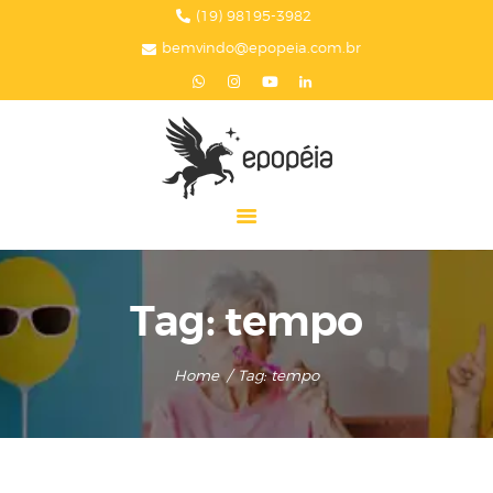
HOME
(19) 98195-3982
bemvindo@epopeia.com.br
A EPOPÉIA
SERVIÇOS
BLOG
EPOPÉIA NA MÍDIA
PRESENTES
CONTATOS
Tag: tempo
Home
Tag: tempo