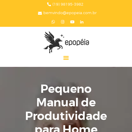
HOME
(19) 98195-3982
bemvindo@epopeia.com.br
A EPOPÉIA
SERVIÇOS
BLOG
EPOPÉIA NA MÍDIA
PRESENTES
CONTATOS
Pequeno
Manual de
Produtividade
para Home