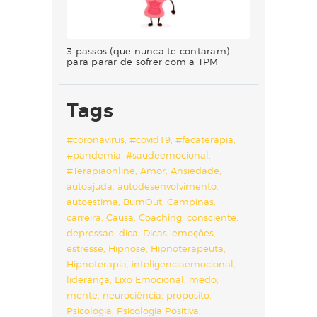
3 passos (que nunca te contaram)
para parar de sofrer com a TPM
Tags
#coronavirus
#covid19
#facaterapia
#pandemia
#saudeemocional
#Terapiaonline
Amor
Ansiedade
autoajuda
autodesenvolvimento
autoestima
BurnOut
Campinas
carreira
Causa
Coaching
consciente
depressao
dica
Dicas
emoções
estresse
Hipnose
Hipnoterapeuta
Hipnoterapia
inteligenciaemocional
liderança
Lixo Emocional
medo
mente
neurociência
proposito
Psicologia
Psicologia Positiva