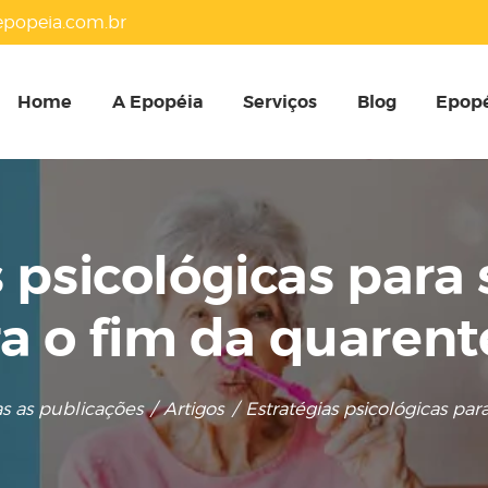
HOME
popeia.com.br
A EPOPÉIA
Home
A Epopéia
Serviços
Blog
Epopé
SERVIÇOS
BLOG
 psicológicas para
EPOPÉIA NA MÍDIA
a o fim da quaren
PRESENTES
CONTATOS
s as publicações
Artigos
Estratégias psicológicas para