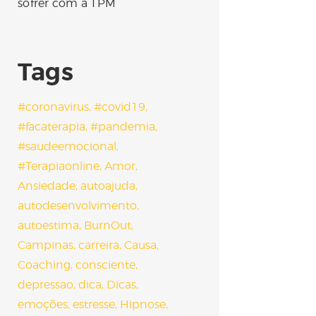
sofrer com a TPM
Tags
#coronavirus
#covid19
#facaterapia
#pandemia
#saudeemocional
#Terapiaonline
Amor
Ansiedade
autoajuda
autodesenvolvimento
autoestima
BurnOut
Campinas
carreira
Causa
Coaching
consciente
depressao
dica
Dicas
emoções
estresse
Hipnose