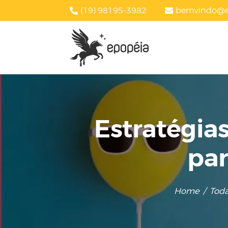
(19) 98195-3982
bemvindo@e
Estratégias
par
Home
Toda