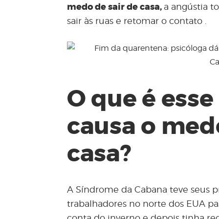
medo
de sair de casa,
a angústia t
sair às ruas e retomar o contato .
O que é
esse
causa o medo
casa?
A Síndrome da Cabana teve seus p
trabalhadores no norte dos EUA p
conta do inverno e depois tinha rec