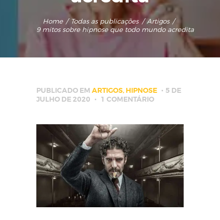
Home
Todas as publicações
Artigos
9 mitos sobre hipnose que todo mundo acredita
PUBLICADO EM
ARTIGOS
,
HIPNOSE
5 DE
JULHO DE 2020
1
COMENTÁRIO