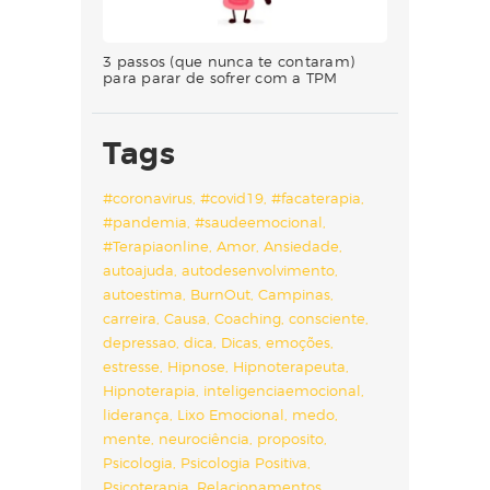
3 passos (que nunca te contaram)
para parar de sofrer com a TPM
Tags
#coronavirus
#covid19
#facaterapia
#pandemia
#saudeemocional
#Terapiaonline
Amor
Ansiedade
autoajuda
autodesenvolvimento
autoestima
BurnOut
Campinas
carreira
Causa
Coaching
consciente
depressao
dica
Dicas
emoções
estresse
Hipnose
Hipnoterapeuta
Hipnoterapia
inteligenciaemocional
liderança
Lixo Emocional
medo
mente
neurociência
proposito
Psicologia
Psicologia Positiva
Psicoterapia
Relacionamentos