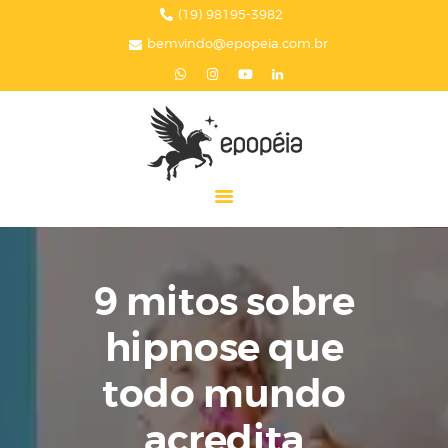
HOME
(19) 98195-3982
bemvindo@epopeia.com.br
A EPOPÉIA
SERVIÇOS
BLOG
EPOPÉIA NA MÍDIA
PRESENTES
CONTATOS
9 mitos sobre
hipnose que
todo mundo
acredita