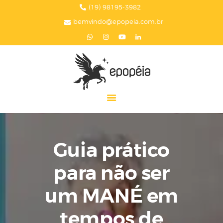
HOME
(19) 98195-3982
bemvindo@epopeia.com.br
A EPOPÉIA
SERVIÇOS
BLOG
EPOPÉIA NA MÍDIA
PRESENTES
CONTATOS
Guia prático
para não ser
um MANÉ em
tempos de