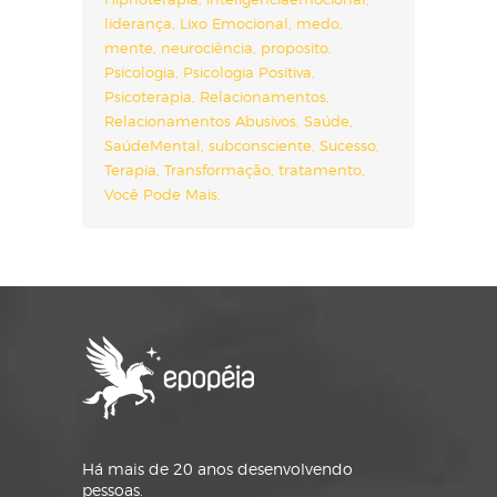
liderança
Lixo Emocional
medo
mente
neurociência
proposito
Psicologia
Psicologia Positiva
Psicoterapia
Relacionamentos
Relacionamentos Abusivos
Saúde
SaúdeMental
subconsciente
Sucesso
Terapia
Transformação
tratamento
Você Pode Mais
Há mais de 20 anos desenvolvendo
pessoas.