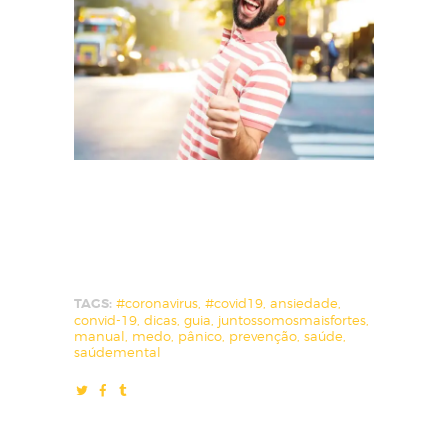
TAGS:
#coronavirus
,
#covid19
,
ansiedade
,
convid-19
,
dicas
,
guia
,
juntossomosmaisfortes
,
manual
,
medo
,
pânico
,
prevenção
,
saúde
,
saúdemental