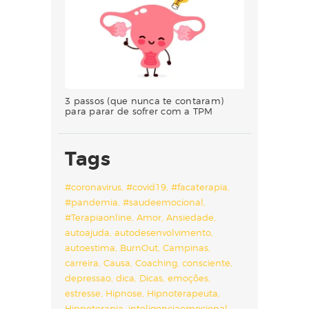
3 passos (que nunca te contaram)
para parar de sofrer com a TPM
Tags
#coronavirus
#covid19
#facaterapia
#pandemia
#saudeemocional
#Terapiaonline
Amor
Ansiedade
autoajuda
autodesenvolvimento
autoestima
BurnOut
Campinas
carreira
Causa
Coaching
consciente
depressao
dica
Dicas
emoções
estresse
Hipnose
Hipnoterapeuta
Hipnoterapia
inteligenciaemocional