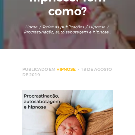
como?
Home
Todas as publicações
Hipnose
Procrastinação, auto sabotagem e hipnose...
PUBLICADO EM
HIPNOSE
18 DE AGOSTO
DE 2019