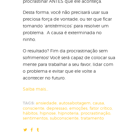
procrastinar ANTES que ele aconteça.
Desta forma, você não precisará usar sua
preciosa força de vontade, ou ter que ficar
tomando ‘antitérmicos’ para resolver um
problema. A causa é exterminada no
ninho.
O resultado? Fim da procrastinação sem
sofrimentos! Você será capaz de colocar sua
mente para trabalhar a seu favor, lidar com
o problema e evitar que ele volte a
acontecer no futuro.
Saiba mais…
TAGS:
ansiedade
,
autosabotagem
,
causa
,
consciente
,
depressao
,
emoções
,
fator crítico
,
hábitos
,
hipnose
,
hipnoteria
,
procrastinação
,
sentimentos
,
subconsciente
,
tratamento