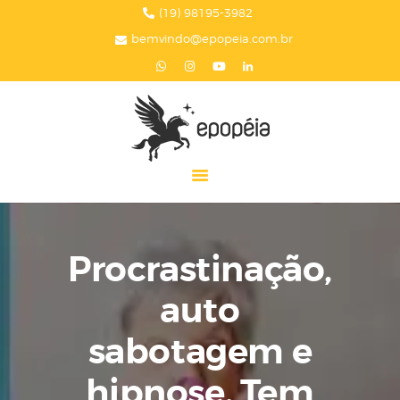
HOME
(19) 98195-3982
bemvindo@epopeia.com.br
A EPOPÉIA
SERVIÇOS
BLOG
EPOPÉIA NA MÍDIA
PRESENTES
CONTATOS
Procrastinação,
auto
sabotagem e
hipnose. Tem