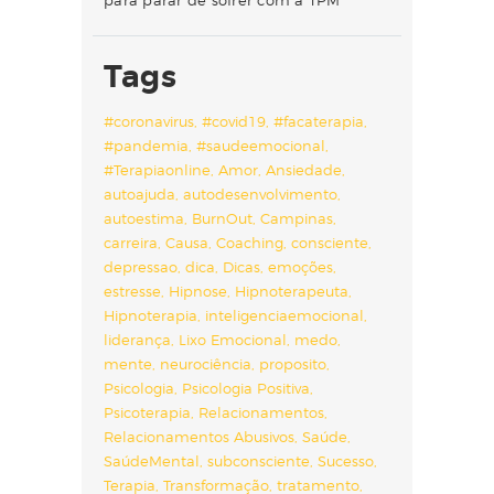
para parar de sofrer com a TPM
Tags
#coronavirus
#covid19
#facaterapia
#pandemia
#saudeemocional
#Terapiaonline
Amor
Ansiedade
autoajuda
autodesenvolvimento
autoestima
BurnOut
Campinas
carreira
Causa
Coaching
consciente
depressao
dica
Dicas
emoções
estresse
Hipnose
Hipnoterapeuta
Hipnoterapia
inteligenciaemocional
liderança
Lixo Emocional
medo
mente
neurociência
proposito
Psicologia
Psicologia Positiva
Psicoterapia
Relacionamentos
Relacionamentos Abusivos
Saúde
SaúdeMental
subconsciente
Sucesso
Terapia
Transformação
tratamento